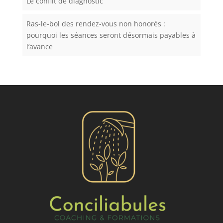
Le conflit de diagnostic
Ras-le-bol des rendez-vous non honorés :
pourquoi les séances seront désormais payables à
l’avance