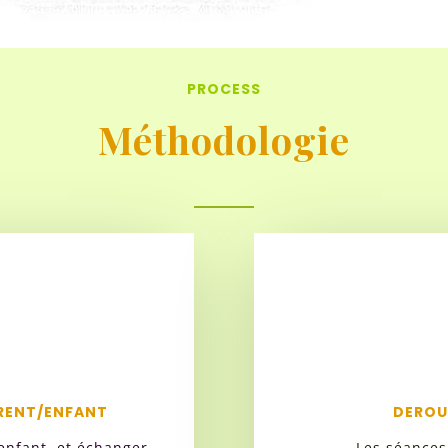
PROCESS
Méthodologie
ARENT/ENFANT
DEROU
enfant, et échanger
Les séances