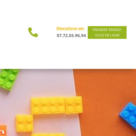
Discutons-en

PRENDRE RENDEZ-
07.72.55.96.94
VOUS EN LIGNE
e