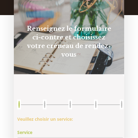
Renseignez le formulaire
ci-contre et choisissez
votre créneau de
rendez-
vous
Veuillez choisir un service:
Service