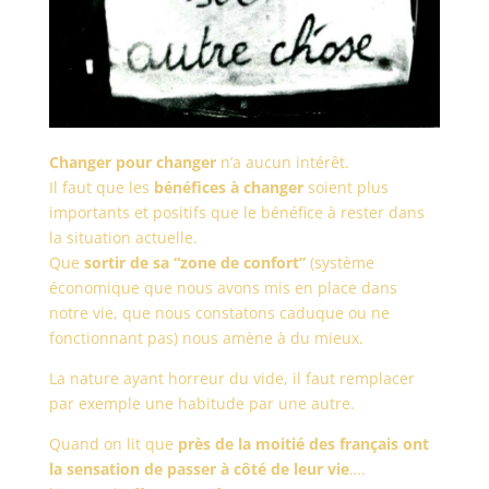
Changer pour changer
n’a aucun intérêt.
Il faut que les
bénéfices à changer
soient plus
importants et positifs que le bénéfice à rester dans
la situation actuelle.
Que
sortir de sa “zone de confort”
(système
économique que nous avons mis en place dans
notre vie, que nous constatons caduque ou ne
fonctionnant pas) nous amène à du mieux.
La nature ayant horreur du vide, il faut remplacer
par exemple une habitude par une autre.
Quand on lit que
près de la moitié des français ont
la sensation de passer à côté de leur vie
….