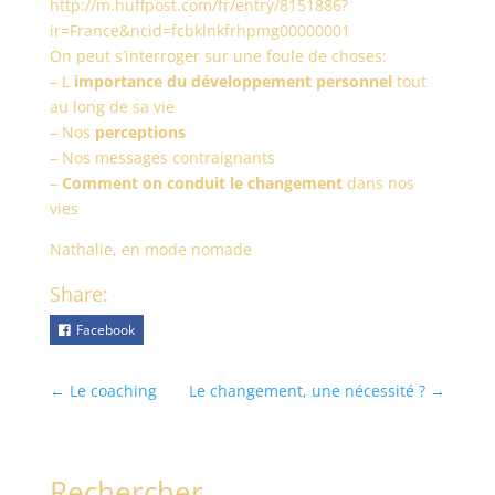
http://m.huffpost.com/fr/entry/8151886?
ir=France&ncid=fcbklnkfrhpmg00000001
On peut s’interroger sur une foule de choses:
– L
importance du développement personnel
tout
au long de sa vie
– Nos
perceptions
– Nos messages contraignants
–
Comment on conduit le changement
dans nos
vies
Nathalie, en mode nomade
Share:
Facebook
←
Le coaching
Le changement, une nécessité ?
→
Rechercher