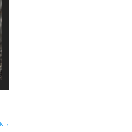
lle
→