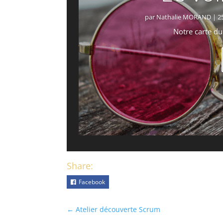
par
Nathalie MORAND
|
2
Notre carte d
Share:
Facebook
←
Atelier découverte Scrum