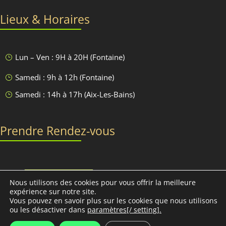
Lieux & Horaires
Lun – Ven : 9H à 20H (Fontaine)
}
Samedi : 9h à 12h (Fontaine)
}
Samedi : 14h à 17h (Aix-Les-Bains)
}
Prendre Rendez-vous
Discutons-en
Nous utilisons des cookies pour vous offrir la meilleure
expérience sur notre site.
Vous pouvez en savoir plus sur les cookies que nous utilisons
ou les désactiver dans
paramètres[/ setting].
Conciliabules, Nathalie MORAND © 2013-2030 - Tous droits
réservés -
Mentions légales
-
Conditions Générales de Vente