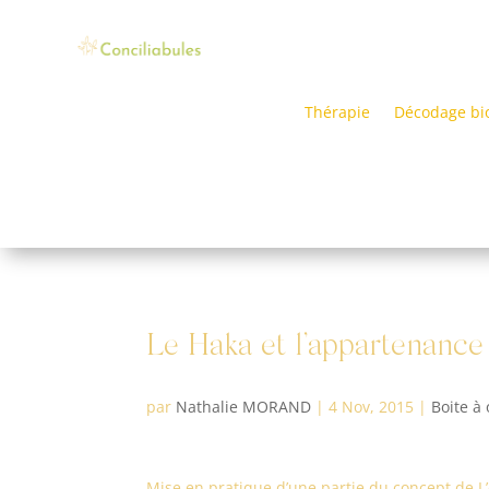
Thérapie
Décodage bi
Le Haka et l’appartenance
par
Nathalie MORAND
|
4 Nov, 2015
|
Boite à 
Mise en pratique d’une partie du concept de L