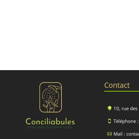
Contact
10, rue des

Téléphone :

Mail : cont
