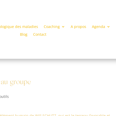
ologique des maladies
Coaching
A propos
Agenda
Blog
Contact
 au groupe
outils
’élément humain de Will SCHUTZ, qui est le terreau favorable et