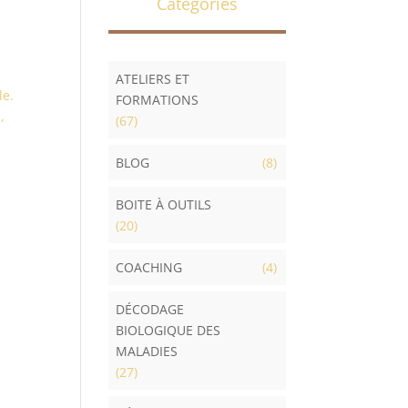
Catégories
ATELIERS ET
le.
FORMATIONS
,
(67)
BLOG
(8)
BOITE À OUTILS
a
(20)
COACHING
(4)
DÉCODAGE
BIOLOGIQUE DES
MALADIES
(27)