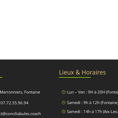
Lieux & Horaires
 Marronniers, Fontaine
Lun – Ven : 9H à 20H (Fonta
}
Samedi : 9h à 12h (Fontaine
 07.72.55.96.94
}
Samedi : 14h à 17h (Aix-Les
}
act@conciliabules.coach