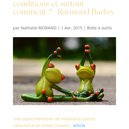
conditions et surtout
comment ? | Raymond Barbry
par
Nathalie MORAND
|
1 Avr, 2015
|
Boite à outils
Une expérimentation de méditation pleine
conscience en milieu scolaire :
article