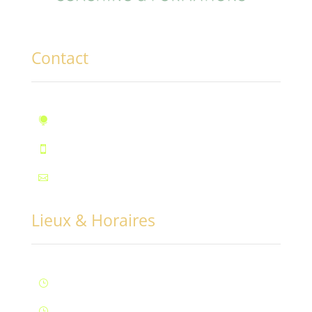
Contact
10, rue des Marronniers, Fontaine

Téléphone : 07.72.55.96.94

Mail : contact@conciliabules.coach

Lieux & Horaires
Lun – Ven : 9H à 20H (Fontaine)
}
Samedi : 9h à 12h (Fontaine)
}