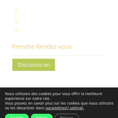
Lun – Ven : 9H à 20H (Fontaine)
}
Samedi : 9h à 12h (Fontaine)
}
Samedi : 14h à 17h (Aix-Les-Bains)
}
Prendre Rendez-vous
Discutons-en
Conciliabules, Nathalie MORAND © 2013-2030 - Tous
Nous utilisons des cookies pour vous offrir la meilleure
droits réservés -
Mentions légales
-
Conditions
expérience sur notre site.
Générales de Vente
Vous pouvez en savoir plus sur les cookies que nous utilisons
ou les désactiver dans
paramètres[/ setting].
Accepter
Refuser
Réglages