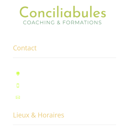
Contact
10, rue des Marronniers, Fontaine

Téléphone : 07.72.55.96.94

Mail : contact@conciliabules.coach

Lieux & Horaires