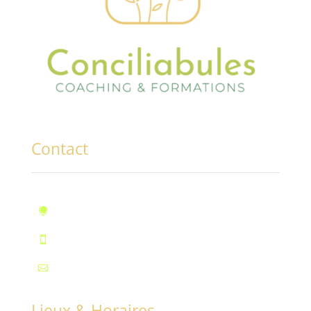
Contact
10, rue des Marronniers, Fontaine

Téléphone : 07.72.55.96.94

Mail : contact@conciliabules.coach

Lieux & Horaires