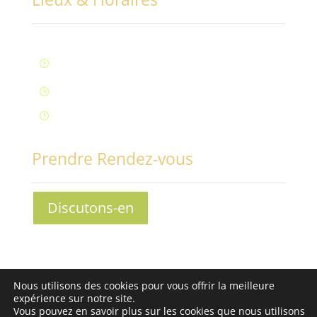
Lun – Ven : 9H à 20H (Fontaine)
}
Samedi : 9h à 12h (Fontaine)
}
Samedi : 14h à 17h (Aix-Les-Bains)
}
Prendre Rendez-vous
Discutons-en
Conciliabules, Nathalie MORAND © 2013-2030 - Tous
Nous utilisons des cookies pour vous offrir la meilleure
droits réservés -
Mentions légales
-
Conditions
expérience sur notre site.
Générales de Vente
Vous pouvez en savoir plus sur les cookies que nous utilisons