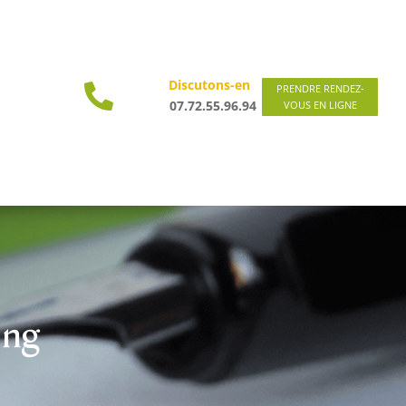
Discutons-en

PRENDRE RENDEZ-
07.72.55.96.94
VOUS EN LIGNE
ing