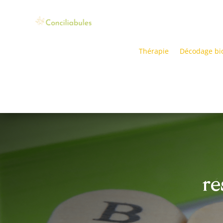
Thérapie
Décodage bi
ré