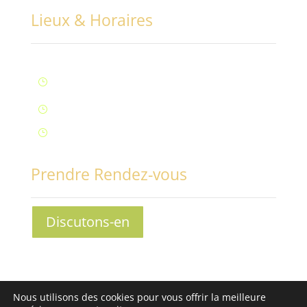
Lieux & Horaires
Lun – Ven : 9H à 20H (Fontaine)
}
Samedi : 9h à 12h (Fontaine)
}
Samedi : 14h à 17h (Aix-Les-Bains)
}
Prendre Rendez-vous
Discutons-en
Conciliabules, Nathalie MORAND © 2013-2030 - Tous
Nous utilisons des cookies pour vous offrir la meilleure
droits réservés -
Mentions légales
-
Conditions