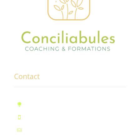
Contact
10, rue des Marronniers, Fontaine

Téléphone : 07.72.55.96.94

Mail : contact@conciliabules.coach
