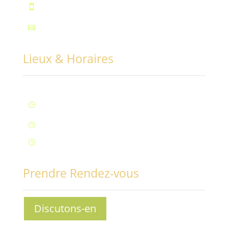
Téléphone : 07.72.55.96.94

Mail : contact@conciliabules.coach

Lieux & Horaires
Lun – Ven : 9H à 20H (Fontaine)
}
Samedi : 9h à 12h (Fontaine)
}
Samedi : 14h à 17h (Aix-Les-Bains)
}
Prendre Rendez-vous
Discutons-en