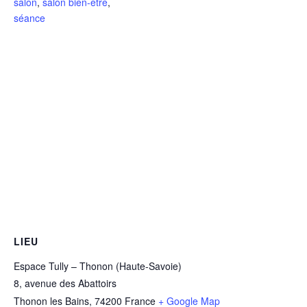
salon
,
salon bien-être
,
séance
LIEU
Espace Tully – Thonon (Haute-Savoie)
8, avenue des Abattoirs
Thonon les Bains
,
74200
France
+ Google Map