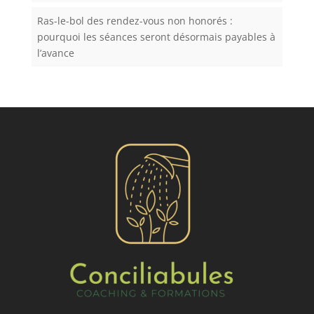
Ras-le-bol des rendez-vous non honorés :
pourquoi les séances seront désormais payables à
l’avance