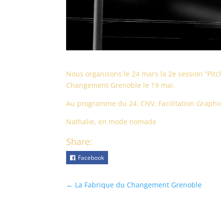
Nous organisons le 24 mars la 2e session “Pit
Changement Grenoble le 19 mai.
Au programme du 24: CNV, Facilitation Graph
Nathalie, en mode nomade
Share:
Facebook
←
La Fabrique du Changement Grenoble