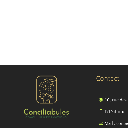
Contact
10, rue des

Téléphone :

Mail : cont
