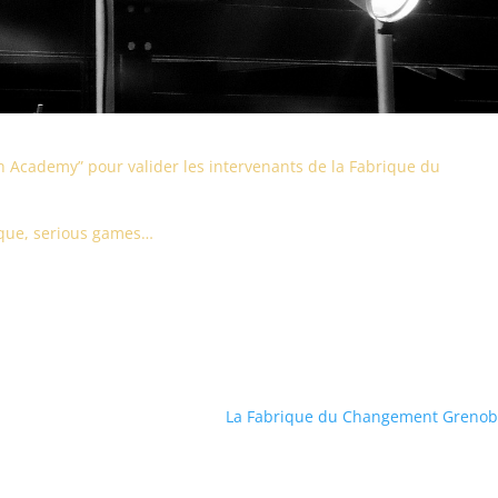
ch Academy” pour valider les intervenants de la Fabrique du
ique, serious games…
La Fabrique du Changement Greno