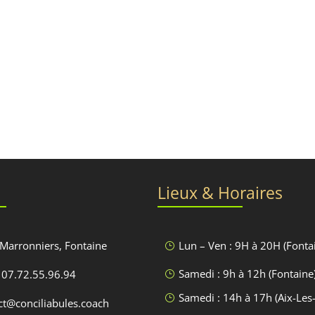
Lieux & Horaires
 Marronniers, Fontaine
Lun – Ven : 9H à 20H (Fonta
}
Samedi : 9h à 12h (Fontaine
 07.72.55.96.94
}
Samedi : 14h à 17h (Aix-Les
}
act@conciliabules.coach