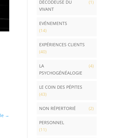
DÉCODEUSE DU
(1)
VIVANT
EVÉNEMENTS
(14)
EXPÉRIENCES CLIENTS
(40)
LA
(4)
PSYCHOGÉNÉALOGIE
LE COIN DES PÉPITES
(43)
NON RÉPERTORIÉ
(2)
ble
→
PERSONNEL
(11)