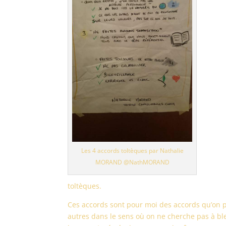
Les 4 accords toltèques par Nathalie
MORAND @NathMORAND
toltèques.
Ces accords sont pour moi des accords qu’on 
autres dans le sens où on ne cherche pas à ble