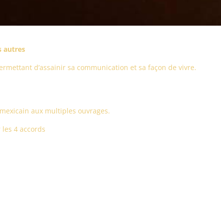
s autres
permettant d’assainir sa communication et sa façon de vivre.
n mexicain aux multiples ouvrages.
 les 4 accords