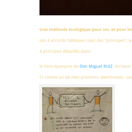
Une méthode écologique pour soi, et pour le
Les 4 accords toltèques sont des “principes”, 
4 principes détaillés dans
le livre éponyme de
Don Miguel RUIZ
, écrivai
Ci-contre un de mes premiers sketchnotes, sur