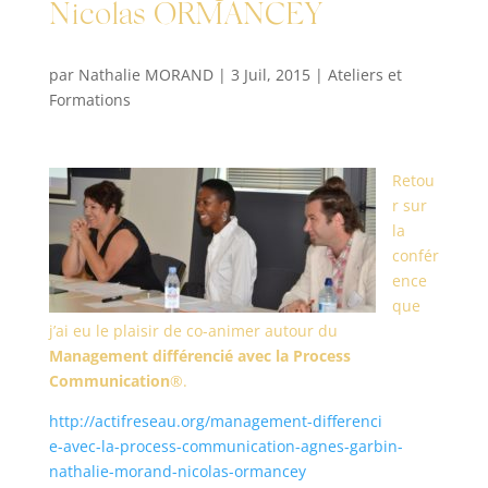
Nicolas ORMANCEY |
par
Nathalie MORAND
|
3 Juil, 2015
|
Ateliers et
Formations
Retou
r sur
la
confér
ence
que
j’ai eu le plaisir de co-animer autour du
Management différencié avec la Process
Communication
®.
http://actifreseau.org/management-differenci
e-avec-la-process-communication-agnes-garbin-
nathalie-morand-nicolas-ormancey