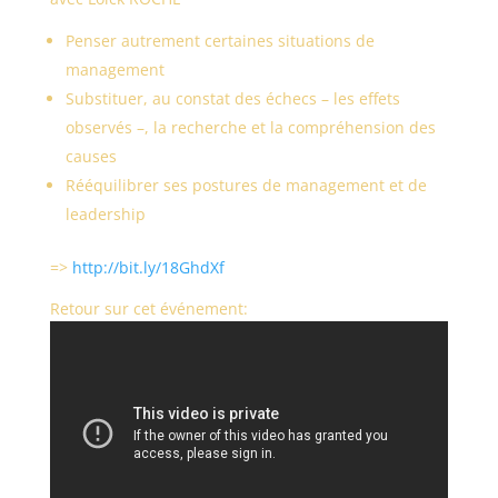
Penser autrement certaines situations de
management
Substituer, au constat des échecs – les effets
observés –, la recherche et la compréhension des
causes
Rééquilibrer ses postures de management et de
leadership
=>
http://bit.ly/18GhdXf
Retour sur cet événement: