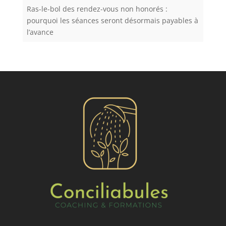
Ras-le-bol des rendez-vous non honorés :
pourquoi les séances seront désormais payables à
l’avance