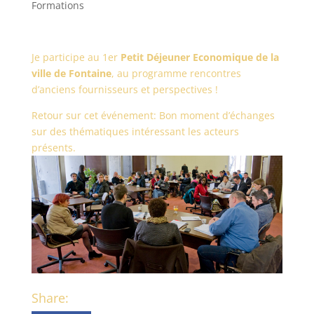
Formations
Je participe au 1er
Petit Déjeuner Economique de la
ville de Fontaine
, au programme rencontres
d’anciens fournisseurs et perspectives !
Retour sur cet événement: Bon moment d’échanges
sur des thématiques intéressant les acteurs
présents.
Share: