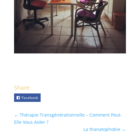
Share:
Facebook
←
Thérapie Transgénérationnelle – Comment Peut-
Elle Vous Aider ?
La thanatophobie
→