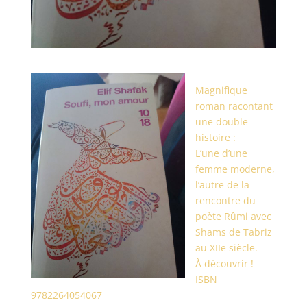
Magnifique
roman racontant
une double
histoire :
L’une d’une
femme moderne,
l’autre de la
rencontre du
poète Rûmi avec
Shams de Tabriz
au XIIe siècle.
À découvrir !
ISBN
9782264054067