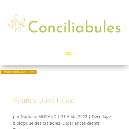
PRENDRE RENDEZ-VOUS EN LIGNE
Séance stop tabac
par
Nathalie MORAND
|
31 Août, 2022
|
Décodage
biologique des Maladies
,
Expériences clients
,