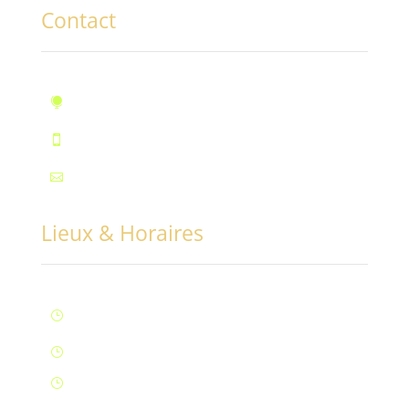
Contact
10, rue des Marronniers, Fontaine

Téléphone : 07.72.55.96.94

Mail : contact@conciliabules.coach

Lieux & Horaires
Lun – Ven : 9H à 20H (Fontaine)
}
Samedi : 9h à 12h (Fontaine)
}
Samedi : 14h à 17h (Aix-Les-Bains)
}