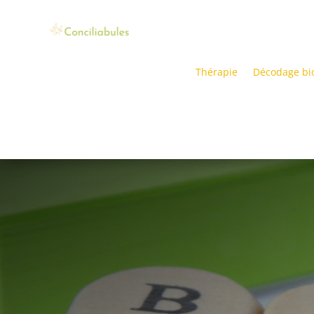
Thérapie
Décodage bi