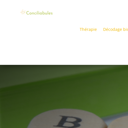
Thérapie
Décodage bi