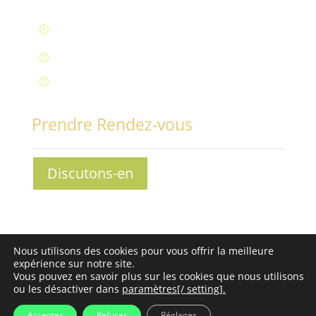
Lun – Ven : 9H à 20H (Fontaine)
}
Samedi : 9h à 12h (Fontaine)
}
Samedi : 14h à 17h (Aix-Les-Bains)
}
Prendre Rendez-vous
Discutons-en
Conciliabules, Nathalie MORAND © 2013-2030 - Tous
Nous utilisons des cookies pour vous offrir la meilleure
droits réservés -
Mentions légales
-
Conditions
expérience sur notre site.
Générales de Vente
Vous pouvez en savoir plus sur les cookies que nous utilisons
ou les désactiver dans
paramètres[/ setting].
Accepter
Refuser
Réglages