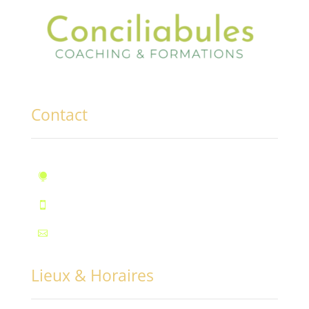
Contact
10, rue des Marronniers, Fontaine

Téléphone : 07.72.55.96.94

Mail : contact@conciliabules.coach

Lieux & Horaires