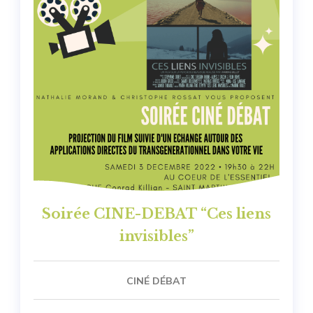
Soirée CINE-DEBAT “Ces liens
invisibles”
CINÉ DÉBAT