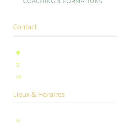
Contact
10, rue des Marronniers, Fontaine

Téléphone : 07.72.55.96.94

Mail : contact@conciliabules.coach

Lieux & Horaires
Lun – Ven : 9H à 20H (Fontaine)
}