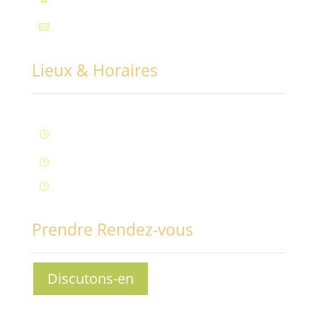
Mail : contact@conciliabules.coach

Lieux & Horaires
Lun – Ven : 9H à 20H (Fontaine)
}
Samedi : 9h à 12h (Fontaine)
}
Samedi : 14h à 17h (Aix-Les-Bains)
}
Prendre Rendez-vous
Discutons-en