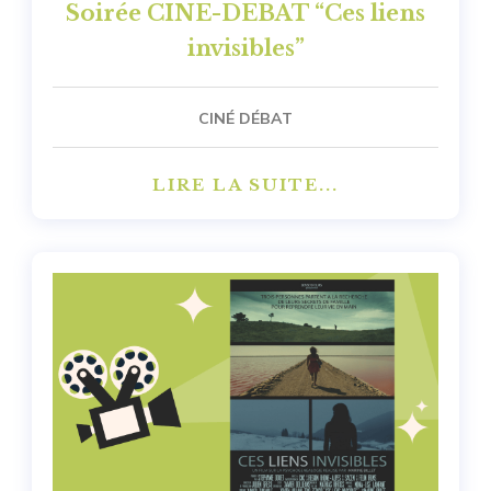
Soirée CINE-DEBAT “Ces liens
invisibles”
CINÉ DÉBAT
LIRE LA SUITE...