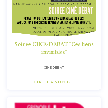
Soirée CINE-DEBAT “Ces liens
invisibles”
CINÉ DÉBAT
LIRE LA SUITE...