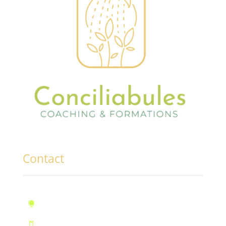
Contact
10, rue des Marronniers, Fontaine

Téléphone : 07.72.55.96.94
