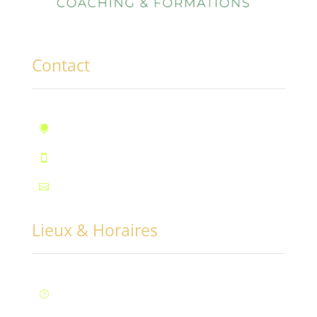
Contact
10, rue des Marronniers, Fontaine

Téléphone : 07.72.55.96.94

Mail : contact@conciliabules.coach

Lieux & Horaires
Lun – Ven : 9H à 20H (Fontaine)
}