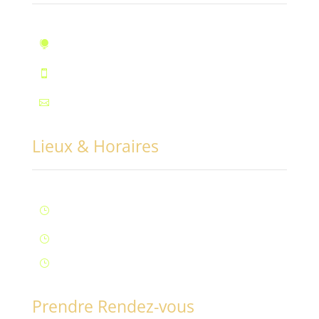
10, rue des Marronniers, Fontaine

Téléphone : 07.72.55.96.94

Mail : contact@conciliabules.coach

Lieux & Horaires
Lun – Ven : 9H à 20H (Fontaine)
}
Samedi : 9h à 12h (Fontaine)
}
Samedi : 14h à 17h (Aix-Les-Bains)
}
Prendre Rendez-vous