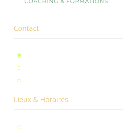
Contact
10, rue des Marronniers, Fontaine

Téléphone : 07.72.55.96.94

Mail : contact@conciliabules.coach

Lieux & Horaires
Lun – Ven : 9H à 20H (Fontaine)
}