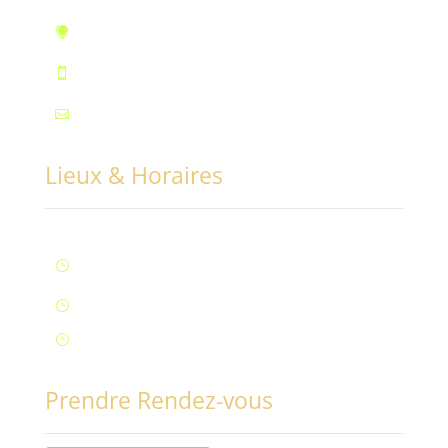
10, rue des Marronniers, Fontaine

Téléphone : 07.72.55.96.94

Mail : contact@conciliabules.coach

Lieux & Horaires
Lun – Ven : 9H à 20H (Fontaine)
}
Samedi : 9h à 12h (Fontaine)
}
Samedi : 14h à 17h (Aix-Les-Bains)
}
Prendre Rendez-vous