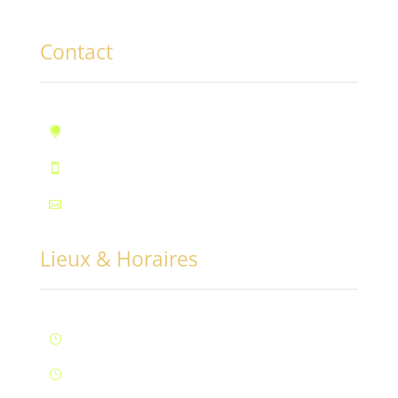
Contact
10, rue des Marronniers, Fontaine

Téléphone : 07.72.55.96.94

Mail : contact@conciliabules.coach

Lieux & Horaires
Lun – Ven : 9H à 20H (Fontaine)
}
Samedi : 9h à 12h (Fontaine)
}