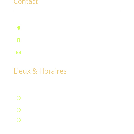
Contact
10, rue des Marronniers, Fontaine

Téléphone : 07.72.55.96.94

Mail : contact@conciliabules.coach

Lieux & Horaires
Lun – Ven : 9H à 20H (Fontaine)
}
Samedi : 9h à 12h (Fontaine)
}
Samedi : 14h à 17h (Aix-Les-Bains)
}