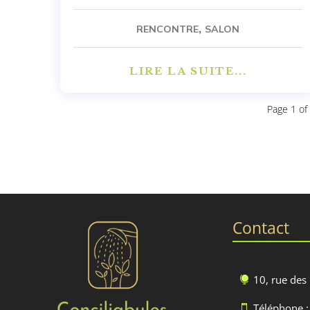
,
RENCONTRE
SALON
LIRE LA SUITE...
Page 1 of
Contact
10, rue des

Téléphone :
