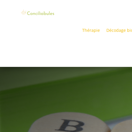
Thérapie
Décodage bi