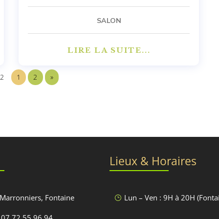
SALON
LIRE LA SUITE...
 2
1
2
»
Lieux & Horaires
 Marronniers, Fontaine
Lun – Ven : 9H à 20H (Fonta
}
 07.72.55.96.94