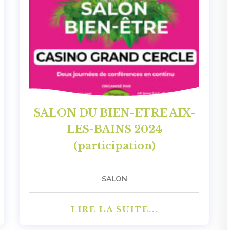
SALON DU BIEN-ETRE AIX-
LES-BAINS 2024
(participation)
SALON
LIRE LA SUITE...