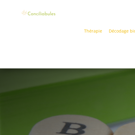
Thérapie
Décodage bi