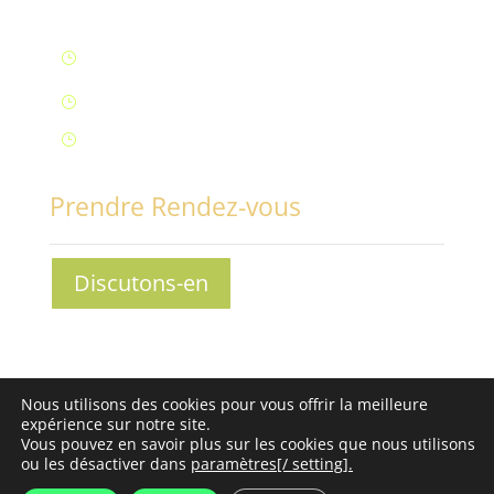
Lun – Ven : 9H à 20H (Fontaine)
}
Samedi : 9h à 12h (Fontaine)
}
Samedi : 14h à 17h (Aix-Les-Bains)
}
Prendre Rendez-vous
Discutons-en
Conciliabules, Nathalie MORAND © 2013-2030 - Tous
Nous utilisons des cookies pour vous offrir la meilleure
droits réservés -
Mentions légales
-
Conditions
expérience sur notre site.
Générales de Vente
Vous pouvez en savoir plus sur les cookies que nous utilisons
ou les désactiver dans
paramètres[/ setting].