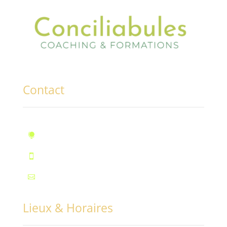
Contact
10, rue des Marronniers, Fontaine

Téléphone : 07.72.55.96.94

Mail : contact@conciliabules.coach

Lieux & Horaires