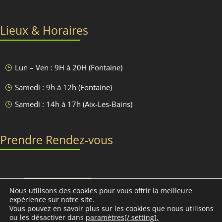
Lieux & Horaires
Lun – Ven : 9H à 20H (Fontaine)
}
Samedi : 9h à 12h (Fontaine)
}
Samedi : 14h à 17h (Aix-Les-Bains)
}
Prendre Rendez-vous
Discutons-en
Nous utilisons des cookies pour vous offrir la meilleure
expérience sur notre site.
Vous pouvez en savoir plus sur les cookies que nous utilisons
ou les désactiver dans
paramètres[/ setting].
Conciliabules, Nathalie MORAND © 2013-2030 - Tous droits