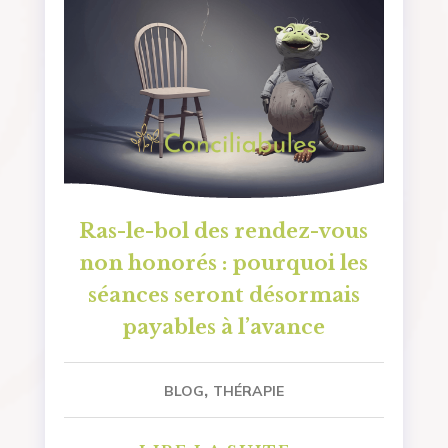
Ras-le-bol des rendez-vous
non honorés : pourquoi les
séances seront désormais
payables à l’avance
,
BLOG
THÉRAPIE