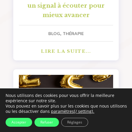
un signal à écouter pour
mieux avancer
,
BLOG
THÉRAPIE
LIRE LA SUITE...
Nous utilisons des cookies pour vous offrir la meilleure
expérience sur notre site.
Vous pouvez en savoir plus sur les cookies que nous utilisons
ou les désactiver dans
paramètres[/ setting].
Accepter
Refuser
Réglages