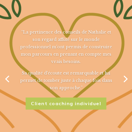
“La pertinence des conseils de Nathalie et
son regard affûté sur le monde
professionnel m'ont permis de construire
mon parcours en prenant en compte mes
vrais besoins.
Sa qualité d'écoute est remarquable et lui
permet de tomber juste à chaque fois dans
son approche.”
Client coaching individuel