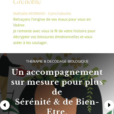
Grenoble
Nathalie MORAND - Conciliabules
Retraçons l'origine de vos maux pour vous en
libérer.
Je remonte avec vous le fil de votre histoire pour
décrypter vos blessures émotionnelles et vous
aider à les soulager.
THERAPIE & DECODAGE BIOLOGIQUE
Un accompagnement
sur mesure pour plus
de
Sérénité & de Bien-
Etre.