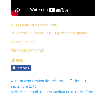
Je le recommande à tout âge.
L’ouverture du coeur, la plus grande des qualités.
Bonne lecture !
ISBN
:
9782266260282
Share:
Facebook
←
Formation Gestion des relations difficiles – 16
septembre 2016
Ateliers Philosophiques et Méditation dans les écoles
→