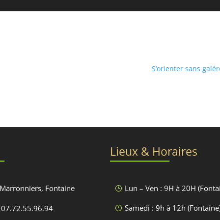
S’orienter sans galé
Lieux & Horaires
 Marronniers, Fontaine
Lun – Ven : 9H à 20H (Fonta
}
Samedi : 9h à 12h (Fontaine
 07.72.55.96.94
}