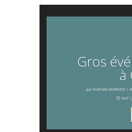
Gros év
à 
par
Nathalie MORAND
|
2
Et oui !