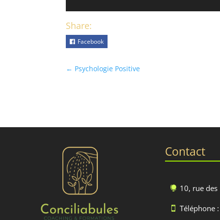
Share:
Facebook
←
Psychologie Positive
Contact
10, rue des

Téléphone :
