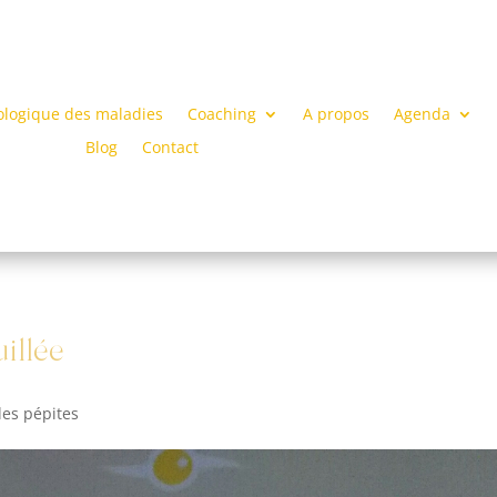
ologique des maladies
Coaching
A propos
Agenda
Blog
Contact
uillée
des pépites