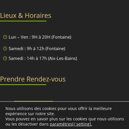
Lieux & Horaires
Lun – Ven : 9H à 20H (Fontaine)
}
Samedi : 9h à 12h (Fontaine)
}
Samedi : 14h à 17h (Aix-Les-Bains)
}
Prendre Rendez-vous
Discutons-en
Nous utilisons des cookies pour vous offrir la meilleure
expérience sur notre site.
Vous pouvez en savoir plus sur les cookies que nous utilisons
ou les désactiver dans
paramètres[/ setting].
Conciliabules, Nathalie MORAND © 2013-2030 - Tous droits