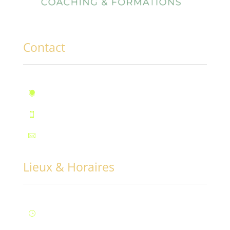
Contact
10, rue des Marronniers, Fontaine

Téléphone : 07.72.55.96.94

Mail : contact@conciliabules.coach

Lieux & Horaires
Lun – Ven : 9H à 20H (Fontaine)
}