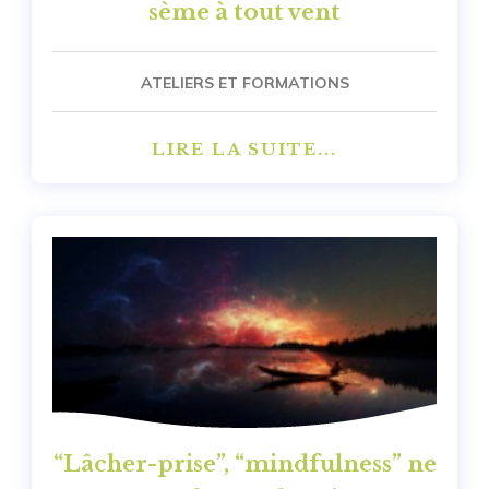
sème à tout vent
ATELIERS ET FORMATIONS
LIRE LA SUITE...
“Lâcher-prise”, “mindfulness” ne