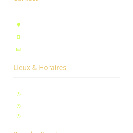
10, rue des Marronniers, Fontaine

Téléphone : 07.72.55.96.94

Mail : contact@conciliabules.coach

Lieux & Horaires
Lun – Ven : 9H à 20H (Fontaine)
}
Samedi : 9h à 12h (Fontaine)
}
Samedi : 14h à 17h (Aix-Les-Bains)
}