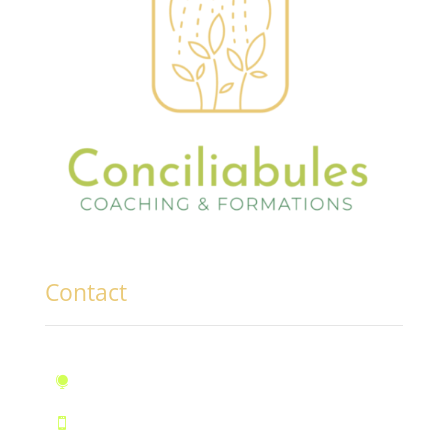
Contact
10, rue des Marronniers, Fontaine

Téléphone : 07.72.55.96.94
