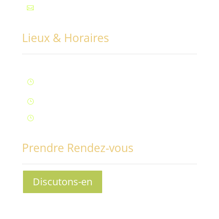
Mail : contact@conciliabules.coach

Lieux & Horaires
Lun – Ven : 9H à 20H (Fontaine)
}
Samedi : 9h à 12h (Fontaine)
}
Samedi : 14h à 17h (Aix-Les-Bains)
}
Prendre Rendez-vous
Discutons-en