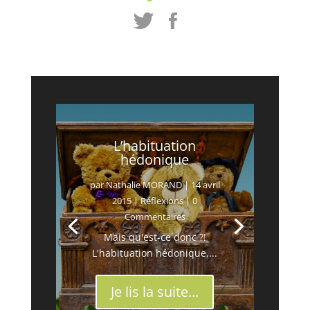
L’habituation
hédonique
par
Nathalie MORAND
|
14 avril
2015
|
Réflexions
| 0
Commentaires
Mais qu'est-ce donc ?!
L'habituation hédonique,...
Je lis la suite...